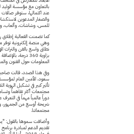
بالتعاون مع مؤسسة الوليد لل
عند اكتمالها، ستوفر صالات ا
والصغار المدعوين لاستكشا
للمس، وشاشات، وألعاب، وأ
كما تضمنت الفعالية إطلاق 
وهي منصة إلكترونية توفر م
نطاق واسع بالفن والتراث الإس
بزاوية 360 درجة، با
المعلومات حول الفنون والم
وفي هذا الصدد، قالت صاحبة 
سعود، الأمين العام لمؤسسة ا
تأثير كبير في تشكيل الهوية ا
مجتمعات أكثر تفاهماً وتسامح
دوراً عالمياً مهماً في التعرف
شريحة أوسع من الجمهور، ومو
مجتمعاتنا.
وأضافت سموها بالقول: "يسعد
تقديم الدعم لمبادرة برنامج "م
في عام 2018، رأينا 