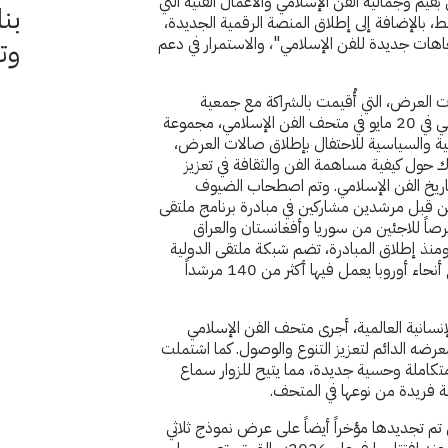
بقيم وجمالية الفن الإسلامي والأعمال الفنية التي
بنا
، بالإضافة إلى إطلاق المنصة الرقمية الجديدة،
هات جديدة للفن الإسلامي"، والاستمرار في دعم
وت
العرض، التي أُقيمت بالشراكة مع جمعية
أصدقاء متحف الفن الإسلامي في 20 مايو في متحف الفن الإسلامي، مجموعة
مية والسياسية للاحتفال بإطلاق صالات العرض،
ك حول كيفية مساهمة الفن والثقافة في تعزيز
وتاريخ الفن الإسلامي. وتم اصطحاب الضيوف
قبل مرشدين مشاركين في مبادرة برنامج ملتقى
رصاً للاجئين من سوريا وأفغانستان والعراق
نذ إطلاق المبادرة، تضم شبكة ملتقى الدولية
30 مؤسسة ثقافية في جميع أنحاء أوروبا يعمل فيها أكثر من 140 مرشداً
سانية العالمية، أجرى متحف الفن الإسلامي
عرضه الدائم لتعزيز التنوع والوصول. كما اشتملت
تكاملة وحسية جديدة، مما يتيح للزوار سماع
فريدة من نوعها في المتحف.
م تجديدها مؤخراً أيضاً على عرض نموذج ثلاثي