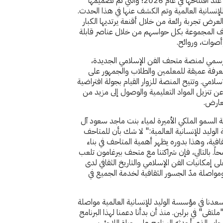
الأبعاد للمعارض في المتحف عند افتتاحها في عام 2026؛ والتي تم تصميمها
إنسانية العالمية وتم الكشف عنها في هذا الحدث.
لعرض تجربة رائعة من خلال أقنعة يرتديها الكبار
ف المجموعة بكل حواسهم من خلال عناصر قابلة
صوات، وروائح.
رسمي لمنصة متحف الفن الإسلامي الجديدة،
عرفة عميقة للمعلمين والطلاب والجمهور على
لامي. وتتيح المنصة للزوار القيام بجولة افتراضية
لإضافة عن تنزيل المواد التعليمية والوصول إلى مزيد من
عارض.
السمو الملكي الأميرة لمياء بنت ماجد سعود آل
لوليد للإنسانية العالمية:" لا شك بأن للمتاحف
لثقافية، وهذا بدوره يظهر أهمية المتاحف في بناء
اً. بالتالي، فإن شراكتنا مع متحف بيرغامون تلعب
 على إمكانيات الفن الإسلامي والتاريخ الثقافي لدى
اصلة مدّ الجسور الثقافية لخدمة الجميع في
نا في مؤسسة الوليد للإنسانية العالمية مواصلة
لتقى" في برلين. منذ أن بدأنا دعمنا لهذا البرنامج
التأثير الإيجابي الذي أحدثه البرنامج على حياة اللاجئين