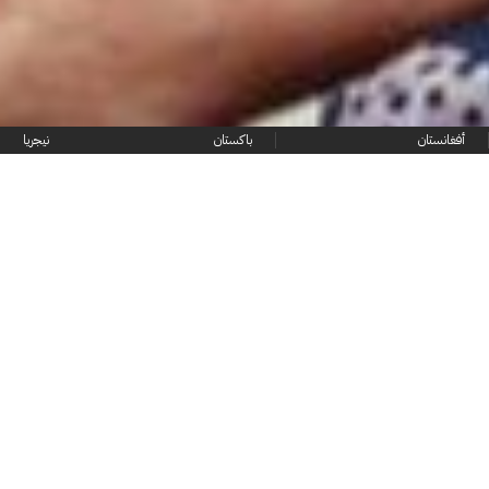
أفغانستان
باكستان
نيجريا